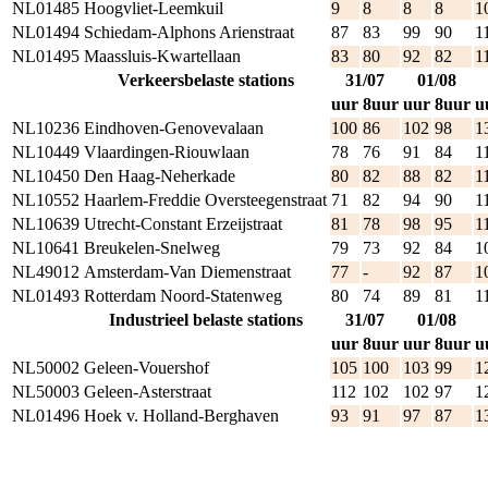
NL01485
Hoogvliet-Leemkuil
9
8
8
8
1
NL01494
Schiedam-Alphons Arienstraat
87
83
99
90
1
NL01495
Maassluis-Kwartellaan
83
80
92
82
1
Verkeersbelaste stations
31/07
01/08
uur
8uur
uur
8uur
u
NL10236
Eindhoven-Genovevalaan
100
86
102
98
1
NL10449
Vlaardingen-Riouwlaan
78
76
91
84
1
NL10450
Den Haag-Neherkade
80
82
88
82
1
NL10552
Haarlem-Freddie Oversteegenstraat
71
82
94
90
1
NL10639
Utrecht-Constant Erzeijstraat
81
78
98
95
1
NL10641
Breukelen-Snelweg
79
73
92
84
1
NL49012
Amsterdam-Van Diemenstraat
77
-
92
87
1
NL01493
Rotterdam Noord-Statenweg
80
74
89
81
1
Industrieel belaste stations
31/07
01/08
uur
8uur
uur
8uur
u
NL50002
Geleen-Vouershof
105
100
103
99
1
NL50003
Geleen-Asterstraat
112
102
102
97
1
NL01496
Hoek v. Holland-Berghaven
93
91
97
87
1