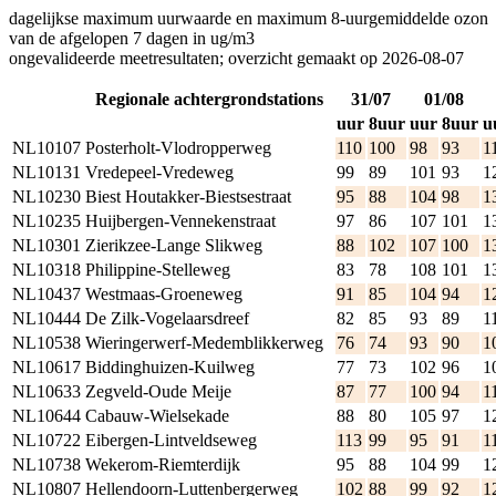
dagelijkse maximum uurwaarde en maximum 8-uurgemiddelde ozon
van de afgelopen 7 dagen in ug/m3
ongevalideerde meetresultaten; overzicht gemaakt op 2026-08-07
Regionale achtergrondstations
31/07
01/08
uur
8uur
uur
8uur
u
NL10107
Posterholt-Vlodropperweg
110
100
98
93
1
NL10131
Vredepeel-Vredeweg
99
89
101
93
1
NL10230
Biest Houtakker-Biestsestraat
95
88
104
98
1
NL10235
Huijbergen-Vennekenstraat
97
86
107
101
1
NL10301
Zierikzee-Lange Slikweg
88
102
107
100
1
NL10318
Philippine-Stelleweg
83
78
108
101
1
NL10437
Westmaas-Groeneweg
91
85
104
94
1
NL10444
De Zilk-Vogelaarsdreef
82
85
93
89
1
NL10538
Wieringerwerf-Medemblikkerweg
76
74
93
90
1
NL10617
Biddinghuizen-Kuilweg
77
73
102
96
1
NL10633
Zegveld-Oude Meije
87
77
100
94
1
NL10644
Cabauw-Wielsekade
88
80
105
97
1
NL10722
Eibergen-Lintveldseweg
113
99
95
91
1
NL10738
Wekerom-Riemterdijk
95
88
104
99
1
NL10807
Hellendoorn-Luttenbergerweg
102
88
99
92
1