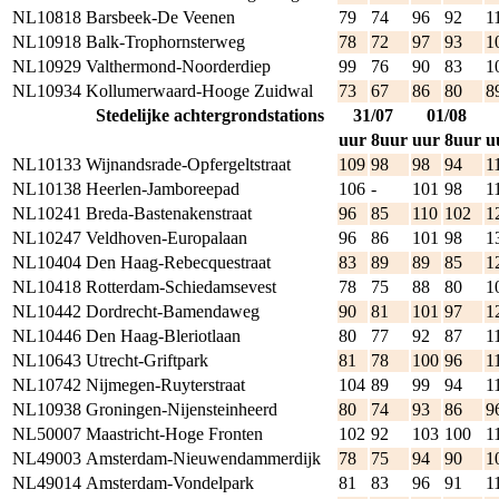
NL10818
Barsbeek-De Veenen
79
74
96
92
1
NL10918
Balk-Trophornsterweg
78
72
97
93
1
NL10929
Valthermond-Noorderdiep
99
76
90
83
1
NL10934
Kollumerwaard-Hooge Zuidwal
73
67
86
80
8
Stedelijke achtergrondstations
31/07
01/08
uur
8uur
uur
8uur
u
NL10133
Wijnandsrade-Opfergeltstraat
109
98
98
94
1
NL10138
Heerlen-Jamboreepad
106
-
101
98
1
NL10241
Breda-Bastenakenstraat
96
85
110
102
1
NL10247
Veldhoven-Europalaan
96
86
101
98
1
NL10404
Den Haag-Rebecquestraat
83
89
89
85
1
NL10418
Rotterdam-Schiedamsevest
78
75
88
80
1
NL10442
Dordrecht-Bamendaweg
90
81
101
97
1
NL10446
Den Haag-Bleriotlaan
80
77
92
87
1
NL10643
Utrecht-Griftpark
81
78
100
96
1
NL10742
Nijmegen-Ruyterstraat
104
89
99
94
1
NL10938
Groningen-Nijensteinheerd
80
74
93
86
9
NL50007
Maastricht-Hoge Fronten
102
92
103
100
1
NL49003
Amsterdam-Nieuwendammerdijk
78
75
94
90
1
NL49014
Amsterdam-Vondelpark
81
83
96
91
1