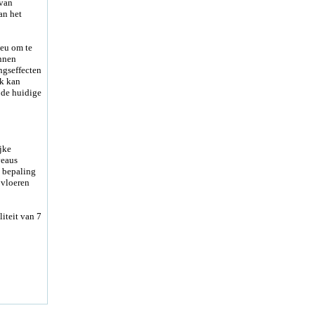
 van
an het
ieu om te
nnen
ngseffecten
ok kan
 de huidige
jke
veaus
 bepaling
 vloeren
iteit van 7