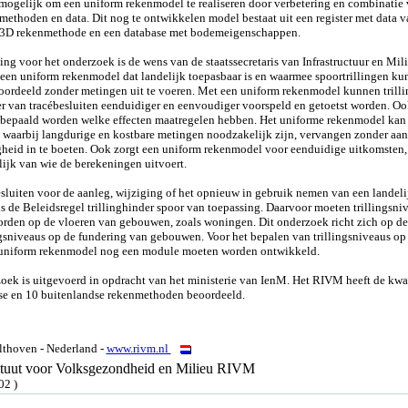
 mogelijk om een uniform rekenmodel te realiseren door verbetering en combinatie
methoden en data. Dit nog te ontwikkelen model bestaat uit een register met data v
n 3D rekenmethode en een database met bodemeigenschappen.
ing voor het onderzoek is de wens van de staatssecretaris van Infrastructuur en Mil
een uniform rekenmodel dat landelijk toepasbaar is en waarmee spoortrillingen ku
ordeeld zonder metingen uit te voeren. Met een uniform rekenmodel kunnen trilli
er van tracébesluiten eenduidiger en eenvoudiger voorspeld en getoetst worden. O
bepaald worden welke effecten maatregelen hebben. Het uniforme rekenmodel kan
 waarbij langdurige en kostbare metingen noodzakelijk zijn, vervangen zonder aan
heid in te boeten. Ook zorgt een uniform rekenmodel voor eenduidige uitkomsten,
ijk van wie de berekeningen uitvoert.
esluiten voor de aanleg, wijziging of het opnieuw in gebruik nemen van een landeli
s de Beleidsregel trillinghinder spoor van toepassing. Daarvoor moeten trillingsni
rden op de vloeren van gebouwen, zoals woningen. Dit onderzoek richt zich op de
ngsniveaus op de fundering van gebouwen. Voor het bepalen van trillingsniveaus op
 uniform rekenmodel nog een module moeten worden ontwikkeld.
oek is uitgevoerd in opdracht van het ministerie van IenM. Het RIVM heeft de kwal
e en 10 buitenlandse rekenmethoden beoordeeld.
thoven - Nederland -
www.rivm.nl
tituut voor Volksgezondheid en Milieu RIVM
02 )