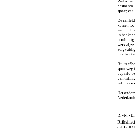
Wel is het
bestaande 
spoor, ee
De aanleid
komen tot 
worden beo
in het kad
eenduidig 
werkwijze,
zorgvuldig
onafhankel
Bij tracéb
spoorweg i
bepaald wo
van trilli
zal in een
Het onderz
Nederlands
RIVM - Bil
Rijksins
( 2017-03-