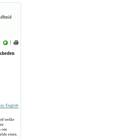
|
jkheden
lay English
erd welke
eze
s om
elde eisen.