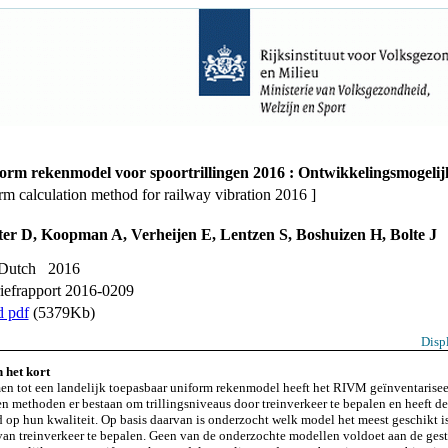
orm rekenmodel voor spoortrillingen 2016 : Ontwikkelingsmogeli
rm calculation method for railway vibration 2016 ]
ter D, Koopman A, Verheijen E, Lentzen S, Boshuizen H, Bolte J
 Dutch 2016
efrapport 2016-0209
 pdf
(5379Kb)
Disp
 het kort
n tot een landelijk toepasbaar uniform rekenmodel heeft het RIVM geïnventarise
n methoden er bestaan om trillingsniveaus door treinverkeer te bepalen en heeft d
 op hun kwaliteit. Op basis daarvan is onderzocht welk model het meest geschikt i
 van treinverkeer te bepalen. Geen van de onderzochte modellen voldoet aan de gest