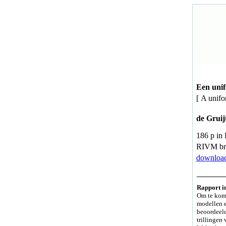
Een unif
[ A unifo
de Gruij
186 p in
RIVM bri
download
Rapport in
Om te kome
modellen e
beoordeeld
trillingen