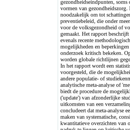
gezondheidseindpunten, soms 
vormen van gezondheidszorg. D
noodzakelijk om tot schattinge
preventiebeleid, die onder mee
voor de volksgezondheid of vo
gemaakt. Het rapport beschrijf
evenals recente methodologisc
mogelijkheden en beperkingen 
onderzoek kritisch bekeken. Op
worden globale richtlijnen geg
In het rapport wordt een statis
voorgesteld, die de mogelijkhei
andere populatie- of studieken
analytische meta-analyse of 'm
biedt de procedure de mogelijk
('update') van afzonderlijke st
uitkomsten van een verzameling
concludeert dat meta-analyse ee
maken van systematische, consi
kwantitatieve overzichten van 
nadruk te liggen op kritische ver