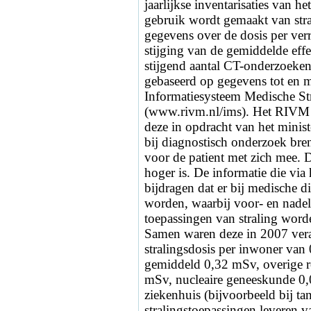
jaarlijkse inventarisaties van h
gebruik wordt gemaakt van stra
gegevens over de dosis per verr
stijging van de gemiddelde effec
stijgend aantal CT-onderzoeken
gebaseerd op gegevens tot en m
Informatiesysteem Medische St
(www.rivm.nl/ims). Het RIVM b
deze in opdracht van het minis
bij diagnostisch onderzoek bre
voor de patient met zich mee. 
hoger is. De informatie die via
bijdragen dat er bij medische 
worden, waarbij voor- en nade
toepassingen van straling worde
Samen waren deze in 2007 ver
stralingsdosis per inwoner va
gemiddeld 0,32 mSv, overige r
mSv, nucleaire geneeskunde 0
ziekenhuis (bijvoorbeeld bij t
stralingstoepassingen leveren v