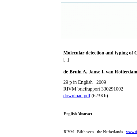
Molecular detection and typing of C
[ ]
de Bruin A, Janse I, van Rotterda
29 p in English 2009
RIVM briefrapport 330291002
download pdf
(623Kb)
English Abstract
RIVM - Bilthoven - the Netherlands -
www.r