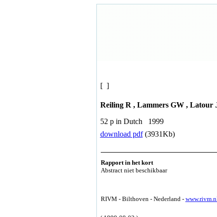
[ ]
Reiling R , Lammers GW , Latour 
52 p in Dutch 1999
download pdf
(3931Kb)
Rapport in het kort
Abstract niet beschikbaar
RIVM - Bilthoven - Nederland -
www.rivm.n