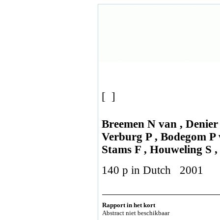
[ ]
Breemen N van , Denier
Verburg P , Bodegom P v
Stams F , Houweling S , 
140 p in Dutch 2001
Rapport in het kort
Abstract niet beschikbaar