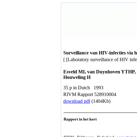
Surveillance van HIV-infecties via
[ [Laboratory surveillance of HIV inf
Esveld MI, van Duynhoven YTHP, W
Houweling H
35 p in Dutch 1993
RIVM Rapport 528910004
download pdf
(1404Kb)
Rapport in het kort