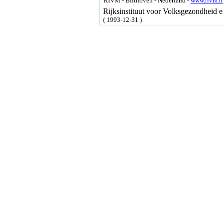
RIVM - Bilthoven - Nederland -
www.rivm.n
Rijksinstituut voor Volksgezondheid
( 1993-12-31 )