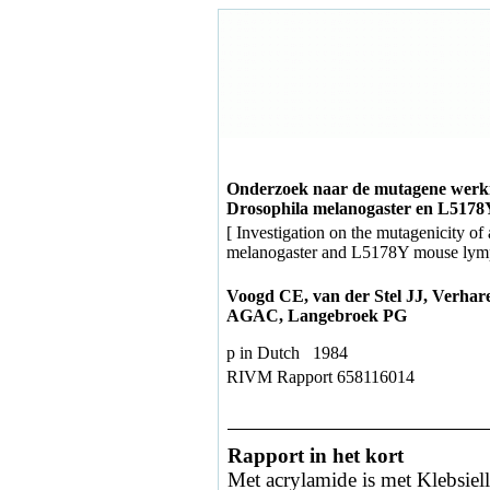
Onderzoek naar de mutagene werki
Drosophila melanogaster en L5178
[ Investigation on the mutagenicity o
melanogaster and L5178Y mouse lymp
Voogd CE, van der Stel JJ, Verh
AGAC, Langebroek PG
p in Dutch 1984
RIVM Rapport 658116014
Rapport in het kort
Met acrylamide is met Klebsie