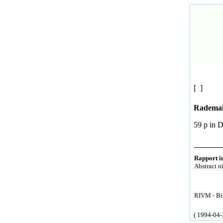
[ ]
Rademak
59 p in 
Rapport in
Abstract n
RIVM - Bil
( 1994-04-