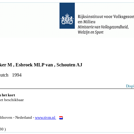
er M , Esbroek MLP van , Schouten AJ
Dutch 1994
Disp
 het kort
iet beschikbaar
thoven - Nederland -
www.rivm.nl
30 )