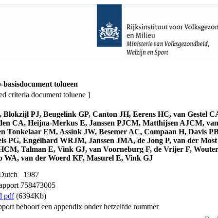
-basisdocument tolueen
ted criteria document toluene ]
, Blokzijl PJ, Beugelink GP, Canton JH, Eerens HC, van Gestel 
jden CA, Heijna-Merkus E, Janssen PJCM, Matthijsen AJCM, van
n Tonkelaar EM, Assink JW, Besemer AC, Compaan H, Davis PB
els PG, Engelhard WRJM, Janssen JMA, de Jong P, van der Most
HCM, Talman E, Vink GJ, van Voorneburg F, de Vrijer F, Woute
 WA, van der Woerd KF, Masurel E, Vink GJ
 Dutch 1987
pport 758473005
 pdf
(6394Kb)
rapport behoort een appendix onder hetzelfde nummer