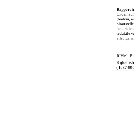
Rapport in
Onderhavig
(bodem, wat
blootstell
materialen
reduktie v
effectgeri
RIVM - Bil
Rijksins
( 1987-09-