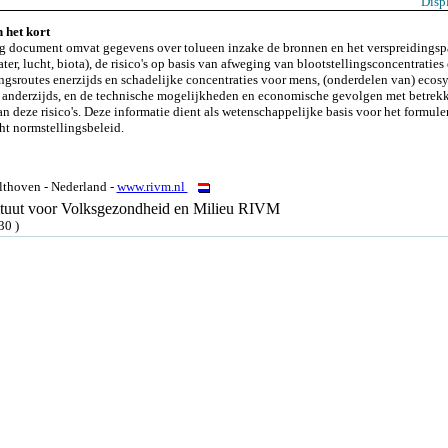
Disp
 het kort
 document omvat gegevens over tolueen inzake de bronnen en het verspreidingsp
er, lucht, biota), de risico's op basis van afweging van blootstellingsconcentraties
ingsroutes enerzijds en schadelijke concentraties voor mens, (onderdelen van) ecos
 anderzijds, en de technische mogelijkheden en economische gevolgen met betrekk
an deze risico's. Deze informatie dient als wetenschappelijke basis voor het formule
cht normstellingsbeleid.
thoven - Nederland -
www.rivm.nl
tituut voor Volksgezondheid en Milieu RIVM
30 )