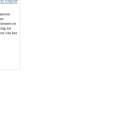
lay English
atroon
 en
ystemen en
ing tot
ren van het