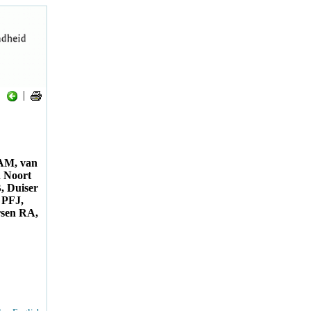
|
CAM, van
 Noort
, Duiser
 PFJ,
rsen RA,