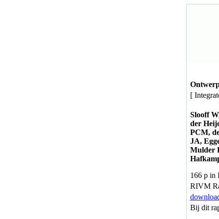
Ontwerp
[ Integra
Slooff W
der Hei
PCM, de
JA, Egg
Mulder 
Hafkamp
166 p in
RIVM Ra
download
Bij dit 