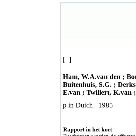
[ ]
Ham, W.A.van den ; Bor
Buitenhuis, S.G. ; Derk
E.van ; Twillert, K.van
p in Dutch 1985
Rapport in het kort