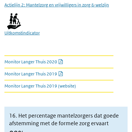
Actielijn 2: Mantelzorg en vrijwilligers in zorg & welzijn
Uitkomstindicator
link naar kamerbrief en monitor
PDF document
Monitor Langer Thuis 2020
PDF document
Monitor Langer Thuis 2019
Monitor Langer Thuis 2019 (website)
16. Het percentage mantelzorgers dat goede
afstemming met de formele zorg ervaart