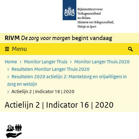
Overslaan en naar de inhoud gaan
Direct naar de hoofdnavigatie
Rijksinstituut voor
Volksgezondheid
en Milieu
Ministerie van Volksgezondheid,
Welzijn en Sport
RIVM
De zorg voor morgen
begint vandaag
Z
Menu
Home
Monitor Langer Thuis
Monitor Langer Thuis 2020
Resultaten Monitor Langer Thuis 2020
Resultaten 2020 actielijn 2: Mantelzorg en vrijwilligers in
zorg en welzijn
Actielijn 2 | Indicator 16 | 2020
Actielijn 2 | Indicator 16 | 2020