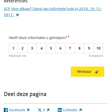
Referenties
SCP. Voor elkaar? Stand van informele hulp in 2016. 19-12-
(externe link)
2017.
*
Heeft deze informatie u geholpen?
1
2
3
4
5
6
7
8
9
10
Helemaal niet
Fantastisch
Verstuur
Deel deze pagina
Facebook
X
LinkedIn
(externe link)
(externe link)
(externe link)