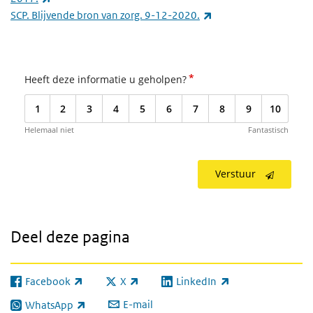
(externe link)
SCP. Blijvende bron van zorg. 9-12-2020.
*
Heeft deze informatie u geholpen?
1
2
3
4
5
6
7
8
9
10
Helemaal niet
Fantastisch
Verstuur
Deel deze pagina
Facebook
X
LinkedIn
(externe link)
(externe link)
(externe link)
E-mail
WhatsApp
(externe link)