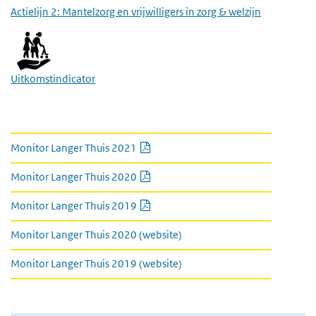
Actielijn 2: Mantelzorg en vrijwilligers in zorg & welzijn
Uitkomstindicator
link naar kamerbrief en monitor
PDF document
Monitor Langer Thuis 2021
PDF document
Monitor Langer Thuis 2020
PDF document
Monitor Langer Thuis 2019
Monitor Langer Thuis 2020 (website)
Monitor Langer Thuis 2019 (website)