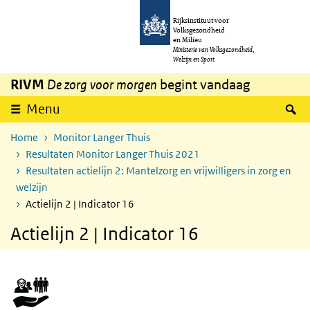
Overslaan en naar de inhoud gaan
Direct naar de hoofdnavigatie
Rijksinstituut voor
Volksgezondheid
en Milieu
Ministerie van Volksgezondheid,
Welzijn en Sport
RIVM
De zorg voor morgen
begint vandaag
Z
Menu
Home
Monitor Langer Thuis
Resultaten Monitor Langer Thuis 2021
Resultaten actielijn 2: Mantelzorg en vrijwilligers in zorg en
welzijn
Actielijn 2 | Indicator 16
Actielijn 2 | Indicator 16