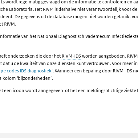
 wordt regelmatig gevraagd om de informatie te controleren en aan
he Laboratoria. Het RIVM is derhalve niet verantwoordelijk voor de
ndeerd. De gegevens uit de database mogen niet worden gebruikt 
et RIVM.
informatie van het Nationaal Diagnostisch Vademecum Infectieziekt
reft onderzoeken die door het
RIVM-IDS
worden aangeboden. RIVM-I
t dat u de kwaliteit van onze diensten kunt vertrouwen. Voor meer i
ope codes IDS diagnostiek
’. Wanneer een bepaling door RIVM-IDS niet
e kolom ‘bijzonderheden’.
et een icoon wordt aangegeven of het een meldingsplichtige ziekte be