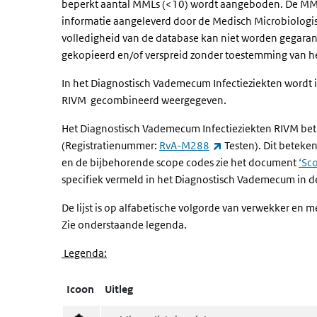
beperkt aantal MMLs (<10) wordt aangeboden. De MMLs
informatie aangeleverd door de Medisch Microbiologisc
volledigheid van de database kan niet worden gegara
gekopieerd en/of verspreid zonder toestemming van h
In het Diagnostisch Vademecum Infectieziekten wordt 
RIVM gecombineerd weergegeven.
Het Diagnostisch Vademecum Infectieziekten RIVM bet
(externe link)
(Registratienummer:
RvA-M288
Testen). Dit beteken
en de bijbehorende scope codes zie het document
‘Sc
specifiek vermeld in het Diagnostisch Vademecum in d
De lijst is op alfabetische volgorde van verwekker en m
Zie onderstaande legenda.
Legenda:
Icoon
Uitleg