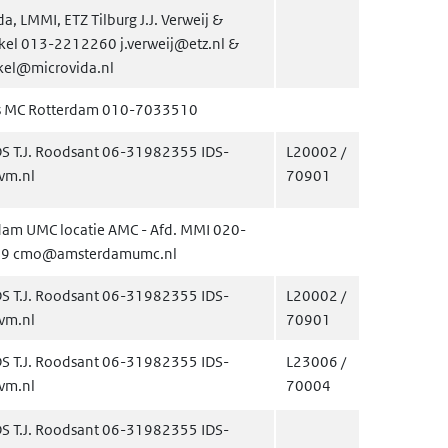
a, LMMI, ETZ Tilburg J.J. Verweij &
kel 013-2212260 j.verweij@etz.nl &
kel@microvida.nl
s MC Rotterdam 010-7033510
S T.J. Roodsant 06-31982355 IDS-
L20002 /
vm.nl
70901
am UMC locatie AMC - Afd. MMI 020-
9 cmo@amsterdamumc.nl
S T.J. Roodsant 06-31982355 IDS-
L20002 /
vm.nl
70901
S T.J. Roodsant 06-31982355 IDS-
L23006 /
vm.nl
70004
S T.J. Roodsant 06-31982355 IDS-