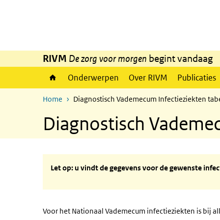
Overslaan en naar de inhoud gaan
Direct naar de hoofdnavigatie
RIVM
De zorg voor morgen
begint vandaag
Onderwerpen
Over RIVM
Publicaties
Home
Diagnostisch Vademecum Infectieziekten tab
Diagnostisch Vademecu
Let op: u vindt de gegevens voor de gewenste infec
Voor het Nationaal Vademecum infectieziekten is bij a