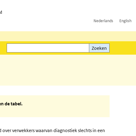
id
Nederlands
English
Zoeken
ink)
Zoeken
n de tabel.
d over verwekkers waarvan diagnostiek slechts in een