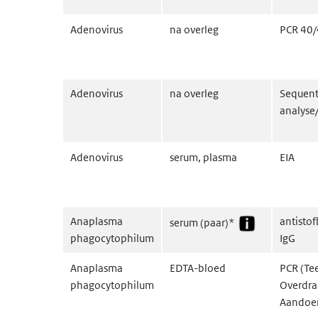
Adenovirus
na overleg
PCR 40
Adenovirus
na overleg
Sequent
analyse
Adenovirus
serum, plasma
EIA
Anaplasma
antistof
serum (paar)*
phagocytophilum
IgG
Anaplasma
EDTA-bloed
PCR (Te
phagocytophilum
Overdra
Aandoe