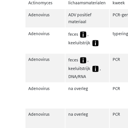
Actinomyces
lichaamsmaterialen
kweek
Adenovirus
ADV positief
PCR-gen
materiaal
Adenovirus
typerin
feces
,
keeluitstrijk
Adenovirus
PCR
feces
,
keeluitstrijk
,
DNA/RNA
Adenovirus
na overleg
PCR
Adenovirus
na overleg
PCR