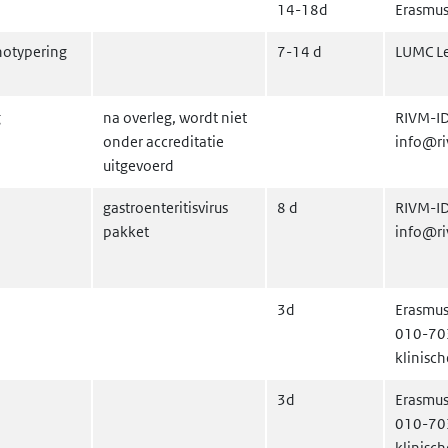
14-18d
Erasmu
otypering
7-14 d
LUMC Le
g
na overleg, wordt niet
RIVM-I
onder accreditatie
info@ri
uitgevoerd
gastroenteritisvirus
8 d
RIVM-I
pakket
info@ri
3d
Erasmus
010-70
klinisc
3d
Erasmus
010-70
klinisc