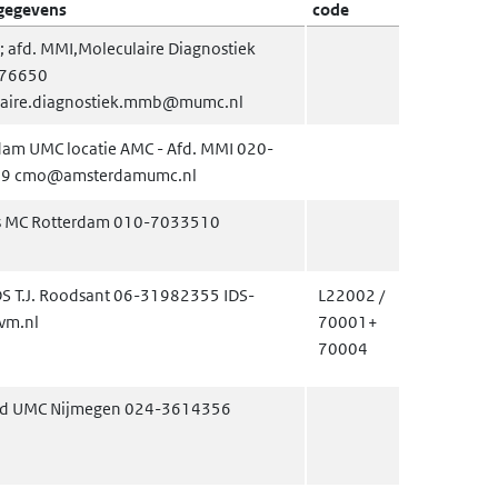
gegevens
code
afd. MMI,Moleculaire Diagnostiek
76650
laire.diagnostiek.mmb@mumc.nl
am UMC locatie AMC - Afd. MMI 020-
9 cmo@amsterdamumc.nl
s MC Rotterdam 010-7033510
S T.J. Roodsant 06-31982355 IDS-
L22002 /
vm.nl
70001+
70004
d UMC Nijmegen 024-3614356