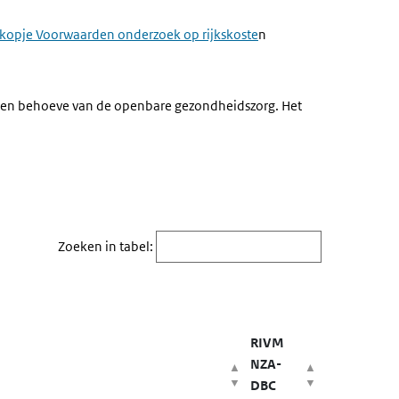
 kopje Voorwaarden onderzoek op rijkskoste
n
 ten behoeve van de openbare gezondheidszorg. Het
Zoeken in tabel:
RIVM
NZA-
DBC