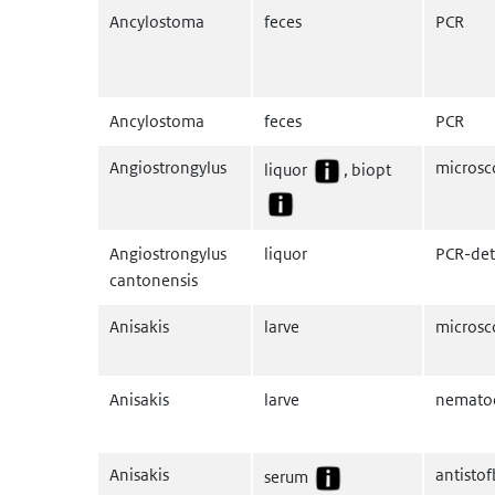
Ancylostoma
feces
PCR
Ancylostoma
feces
PCR
Angiostrongylus
microsc
liquor
, biopt
Angiostrongylus
liquor
PCR-det
cantonensis
Anisakis
larve
microsc
Anisakis
larve
nemato
Anisakis
antisto
serum