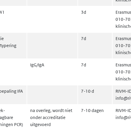
/41
3d
Erasmus
010-70
klinisc
ie
7d
Erasmus
/typering
010-70
klinisc
IgG/IgA
7d
Erasmus
010-70
klinisc
bepaling IFA
7-10 d
RIVM-ID
info@ri
ek-
na overleg, wordt niet
7-10 dagen
RIVM-ID
agbare
onder accreditatie
info@ri
ningen PCR)
uitgevoerd