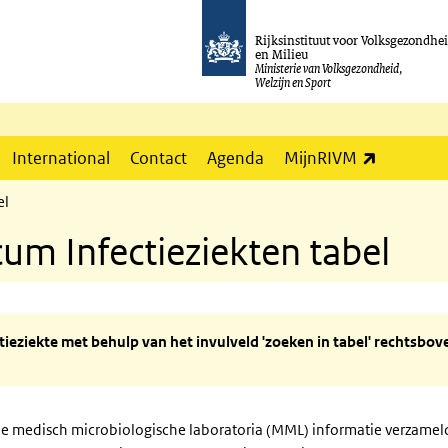
Rijksinstituut voor Volksgezondhe
en Milieu
Ministerie van Volksgezondheid,
Welzijn en Sport
(externe l
International
Contact
Agenda
MijnRIVM
el
m Infectieziekten tabel
tieziekte met behulp van het invulveld 'zoeken in tabel' rechtsbove
lle medisch microbiologische laboratoria (MML) informatie verzamel