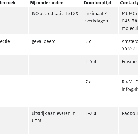
derzoek
Bijzonderheden
Doorlooptijd
Contact
ISO accreditatie 15189
mximaal 7
MUMC+; 
werkdagen
043-38
molecu
ectie
gevalideerd
5 d
Amsterd
566571
1-5 d
Erasmu
7 d
RIVM-ID
info@ri
uitstrijk aanleveren in
1-2 d
Radbou
UTM