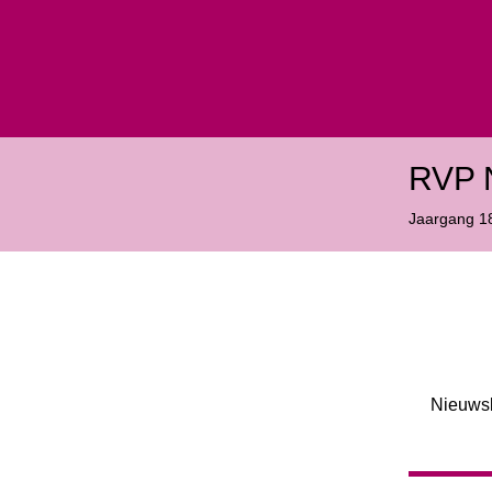
RVP 
Jaargang
1
Nieuwsb