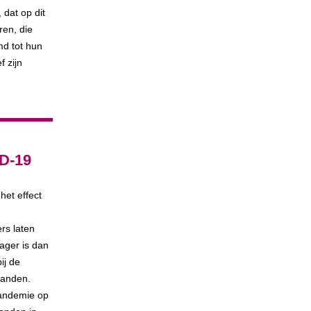
dat op dit
ren, die
md tot hun
f zijn
ID-19
het effect
rs laten
lager is dan
ij de
aanden.
pandemie op