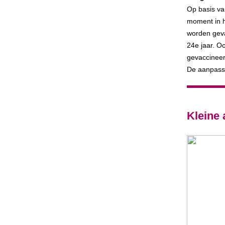
Op basis va
moment in h
worden geva
24e jaar. Oo
gevaccineer
De aanpassi
Kleine 