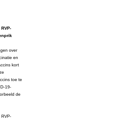
n RVP-
enprik
agen over
cinatie en
ccins kort
eze
ccins toe te
ID-19-
oorbeeld de
 RVP-