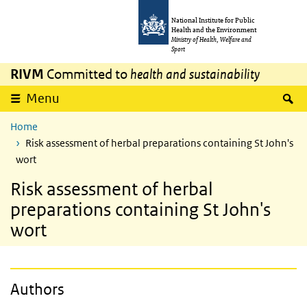
Skip to main content
Skip to main navigation
National Institute for Public
Health and the Environment
Ministry of Health, Welfare and
Sport
RIVM
Committed to
health and sustainability
S
Menu
Home
Risk assessment of herbal preparations containing St John's
wort
Risk assessment of herbal
preparations containing St John's
wort
Authors