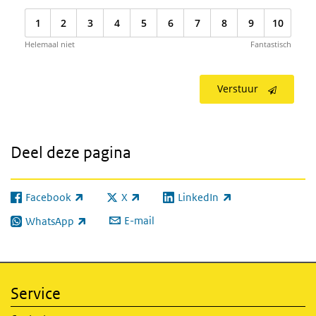
1
2
3
4
5
6
7
8
9
10
Helemaal niet
Fantastisch
Verstuur
Deel deze pagina
Facebook
X
LinkedIn
(externe link)
(externe link)
(externe link)
E-mail
WhatsApp
(externe link)
Service