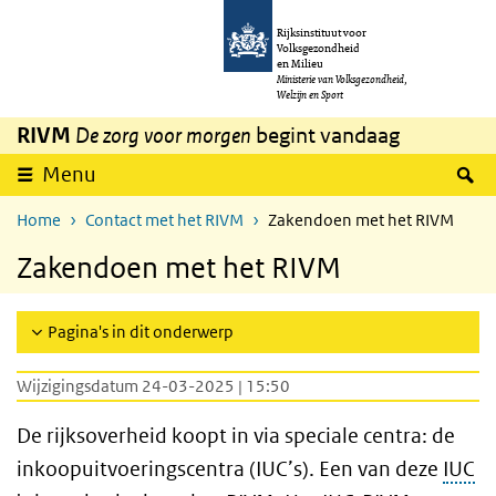
Overslaan en naar de inhoud gaan
Direct naar de hoofdnavigatie
Rijksinstituut voor
Volksgezondheid
en Milieu
Ministerie van Volksgezondheid,
Welzijn en Sport
RIVM
De zorg voor morgen
begint vandaag
Z
Menu
Home
Contact met het RIVM
Zakendoen met het RIVM
Zakendoen met het RIVM
Pagina's in dit onderwerp
Wijzigingsdatum 24-03-2025 | 15:50
De rijksoverheid koopt in via speciale centra: de
inkoopuitvoeringscentra (IUC’s). Een van deze
IUC