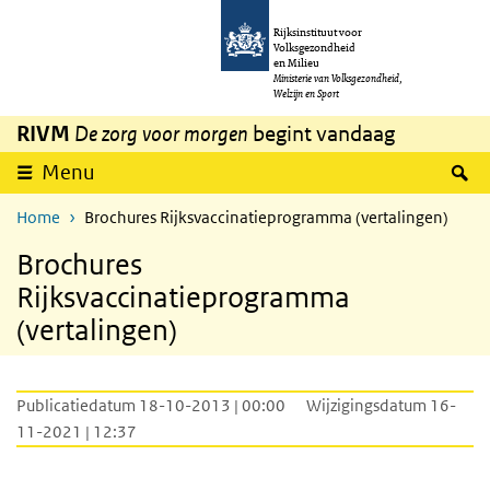
Overslaan en naar de inhoud gaan
Direct naar de hoofdnavigatie
Rijksinstituut voor
Volksgezondheid
en Milieu
Ministerie van Volksgezondheid,
Welzijn en Sport
RIVM
De zorg voor morgen
begint vandaag
Z
Menu
Home
Brochures Rijksvaccinatieprogramma (vertalingen)
Brochures
Rijksvaccinatieprogramma
(vertalingen)
Publicatiedatum 18-10-2013 | 00:00
Wijzigingsdatum 16-
11-2021 | 12:37