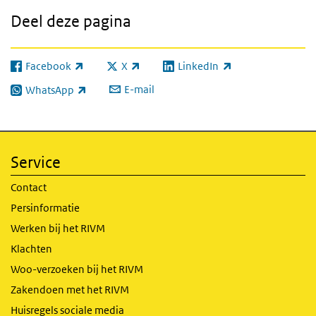
Deel deze pagina
Facebook
X
LinkedIn
(externe link)
(externe link)
(externe link)
E-mail
WhatsApp
(externe link)
Service
Contact
Persinformatie
Werken bij het RIVM
Klachten
Woo-verzoeken bij het RIVM
Zakendoen met het RIVM
Huisregels sociale media