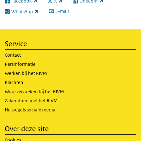
Facebook
X
LinkedIn
(externe link)
(externe link)
(externe link)
E-mail
WhatsApp
(externe link)
Service
Contact
Persinformatie
Werken bij het RIVM
Klachten
Woo-verzoeken bij het RIVM
Zakendoen met het RIVM
Huisregels sociale media
Over deze site
Cookies