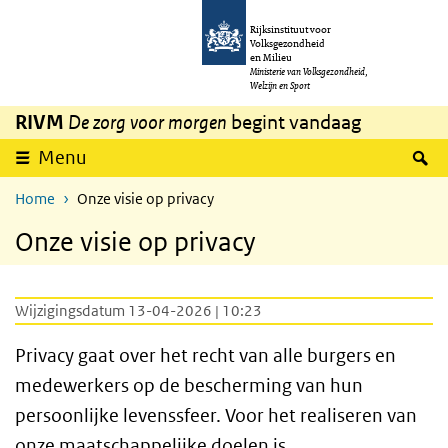
Overslaan en naar de inhoud gaan
Direct naar de hoofdnavigatie
Rijksinstituut voor
Volksgezondheid
en Milieu
Ministerie van Volksgezondheid,
Welzijn en Sport
RIVM
De zorg voor morgen
begint vandaag
Z
Menu
Home
Onze visie op privacy
Onze visie op privacy
Wijzigingsdatum 13-04-2026 | 10:23
Privacy gaat over het recht van alle burgers en
medewerkers op de bescherming van hun
persoonlijke levenssfeer. Voor het realiseren van
onze maatschappelijke doelen is