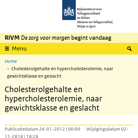
Overslaan en naar de inhoud gaan
Direct naar de hoofdnavigatie
Rijksinstituut voor
Volksgezondheid
en Milieu
Ministerie van Volksgezondheid,
Welzijn en Sport
RIVM
De zorg voor morgen
begint vandaag
Z
Menu
Home
Cholesterolgehalte en hypercholesterolemie, naar
gewichtsklasse en geslacht
Cholesterolgehalte en
hypercholesterolemie, naar
gewichtsklasse en geslacht
Publicatiedatum 26-01-2012 | 00:00
Wijzigingsdatum 02-
11-2018 | 18:26