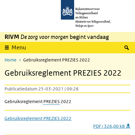
Overslaan en naar de inhoud gaan
Direct naar de hoofdnavigatie
Rijksinstituut voor
Volksgezondheid
en Milieu
Ministerie van Volksgezondheid,
Welzijn en Sport
RIVM
De zorg voor morgen
begint vandaag
Z
Menu
Home
Gebruiksreglement PREZIES 2022
Gebruiksreglement PREZIES 2022
Publicatiedatum 25-03-2021 | 09:28
Gebruiksreglement
PREZIES
2022
Gebruiksreglement PREZIES 2022
PDF | 326,00 kB