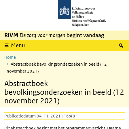
Overslaan en naar de inhoud gaan
Direct naar de hoofdnavigatie
Rijksinstituut voor
Volksgezondheid
en Milieu
Ministerie van Volksgezondheid,
Welzijn en Sport
RIVM
De zorg voor morgen
begint vandaag
Z
Menu
Home
Abstractboek bevolkingsonderzoeken in beeld (12
november 2021)
Abstractboek
bevolkingsonderzoeken in beeld (12
november 2021)
Publicatiedatum 04-11-2021 | 16:48
Dit abstractboek begint met het programmaoverzicht. Daarna