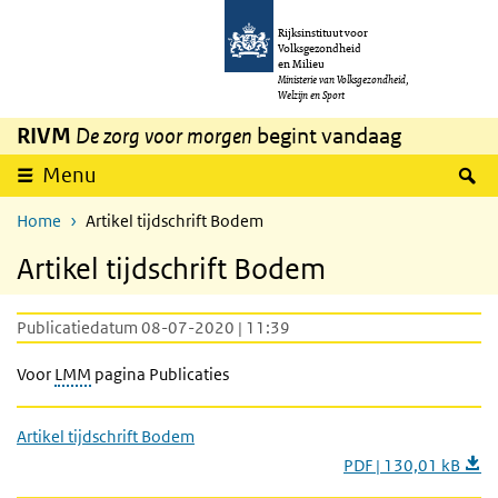
Overslaan en naar de inhoud gaan
Direct naar de hoofdnavigatie
Rijksinstituut voor
Volksgezondheid
en Milieu
Ministerie van Volksgezondheid,
Welzijn en Sport
RIVM
De zorg voor morgen
begint vandaag
Z
Menu
Home
Artikel tijdschrift Bodem
Artikel tijdschrift Bodem
Publicatiedatum 08-07-2020 | 11:39
Voor
LMM
pagina Publicaties
Artikel tijdschrift Bodem
PDF | 130,01 kB