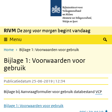
Overslaan en naar de inhoud gaan
Direct naar de hoofdnavigatie
Rijksinstituut voor
Volksgezondheid
en Milieu
Ministerie van Volksgezondheid,
Welzijn en Sport
RIVM
De zorg voor morgen
begint vandaag
Z
Menu
Home
Bijlage 1: Voorwaarden voor gebruik
Bijlage 1: Voorwaarden voor
gebruik
Publicatiedatum 25-06-2019 | 12:34
Bijlage bij Aanvraagformulier voor gebruik databestand
VCP
Bijlage 1: Voorwaarden voor gebruik