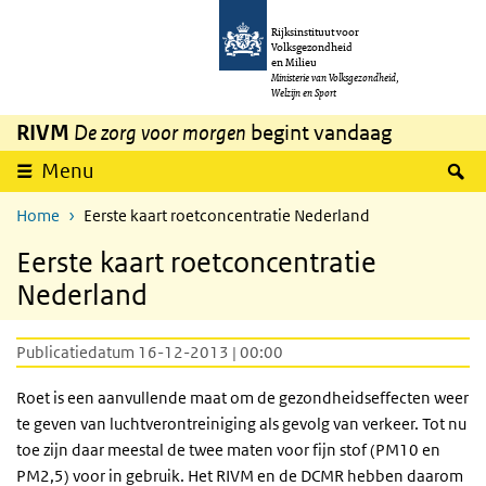
Overslaan en naar de inhoud gaan
Direct naar de hoofdnavigatie
Rijksinstituut voor
Volksgezondheid
en Milieu
Ministerie van Volksgezondheid,
Welzijn en Sport
RIVM
De zorg voor morgen
begint vandaag
Z
Menu
Home
Eerste kaart roetconcentratie Nederland
Eerste kaart roetconcentratie
Nederland
Publicatiedatum 16-12-2013 | 00:00
Roet is een aanvullende maat om de gezondheidseffecten weer
te geven van luchtverontreiniging als gevolg van verkeer. Tot nu
toe zijn daar meestal de twee maten voor fijn stof (PM10 en
PM2,5
) voor in gebruik. Het RIVM en de
DCMR
hebben daarom