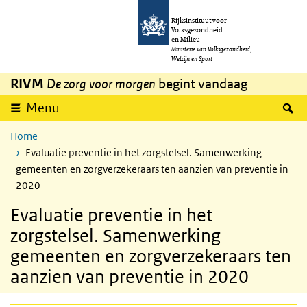
Overslaan en naar de inhoud gaan
Direct naar de hoofdnavigatie
Rijksinstituut voor
Volksgezondheid
en Milieu
Ministerie van Volksgezondheid,
Welzijn en Sport
RIVM
De zorg voor morgen
begint vandaag
Z
Menu
Home
Evaluatie preventie in het zorgstelsel. Samenwerking
gemeenten en zorgverzekeraars ten aanzien van preventie in
2020
Evaluatie preventie in het
zorgstelsel. Samenwerking
gemeenten en zorgverzekeraars ten
aanzien van preventie in 2020