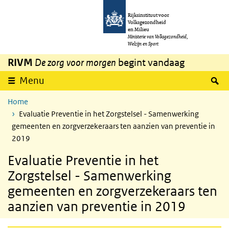
Overslaan en naar de inhoud gaan
Direct naar de hoofdnavigatie
Rijksinstituut voor
Volksgezondheid
en Milieu
Ministerie van Volksgezondheid,
Welzijn en Sport
RIVM
De zorg voor morgen
begint vandaag
Z
Menu
Home
Evaluatie Preventie in het Zorgstelsel - Samenwerking
gemeenten en zorgverzekeraars ten aanzien van preventie in
2019
Evaluatie Preventie in het
Zorgstelsel - Samenwerking
gemeenten en zorgverzekeraars ten
aanzien van preventie in 2019