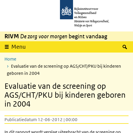
Overslaan en naar de inhoud gaan
Direct naar de hoofdnavigatie
Rijksinstituut voor
Volksgezondheid
en Milieu
Ministerie van Volksgezondheid,
Welzijn en Sport
RIVM
De zorg voor morgen
begint vandaag
Z
Menu
Home
Evaluatie van de screening op AGS/CHT/PKU bij kinderen
geboren in 2004
Evaluatie van de screening op
AGS/CHT/PKU bij kinderen geboren
in 2004
Publicatiedatum 12-06-2012 | 00:00
In dit rapport wordt verslag uitgebracht van de screening op