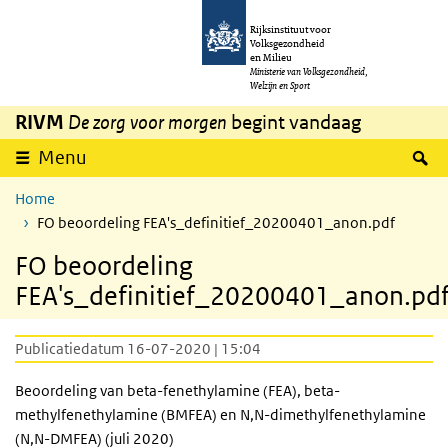
Overslaan en naar de inhoud gaan
Direct naar de hoofdnavigatie
Rijksinstituut voor
Volksgezondheid
en Milieu
Ministerie van Volksgezondheid,
Welzijn en Sport
RIVM
De zorg voor morgen
begint vandaag
Z
Menu
Home
FO beoordeling FEA's_definitief_20200401_anon.pdf
FO beoordeling
FEA's_definitief_20200401_anon.pd
Publicatiedatum 16-07-2020 | 15:04
Beoordeling van beta-fenethylamine (FEA), beta-
methylfenethylamine (BMFEA) en N,N-dimethylfenethylamine
(N,N-DMFEA) (juli 2020)