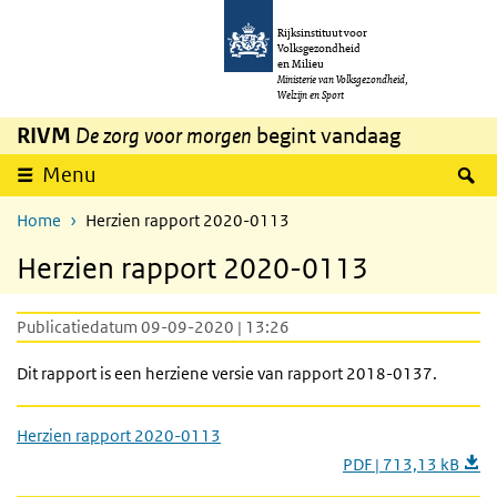
Overslaan en naar de inhoud gaan
Direct naar de hoofdnavigatie
Rijksinstituut voor
Volksgezondheid
en Milieu
Ministerie van Volksgezondheid,
Welzijn en Sport
RIVM
De zorg voor morgen
begint vandaag
Z
Menu
Home
Herzien rapport 2020-0113
Herzien rapport 2020-0113
Publicatiedatum 09-09-2020 | 13:26
Dit rapport is een herziene versie van rapport 2018-0137.
Herzien rapport 2020-0113
PDF | 713,13 kB