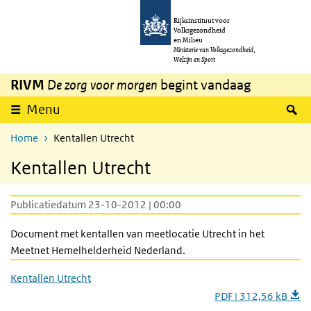
Overslaan en naar de inhoud gaan
Direct naar de hoofdnavigatie
Rijksinstituut voor
Volksgezondheid
en Milieu
Ministerie van Volksgezondheid,
Welzijn en Sport
RIVM
De zorg voor morgen
begint vandaag
Z
Menu
Home
Kentallen Utrecht
Kentallen Utrecht
Publicatiedatum 23-10-2012 | 00:00
Document met kentallen van meetlocatie Utrecht in het
Meetnet Hemelhelderheid Nederland.
Kentallen Utrecht
PDF | 312,56 kB