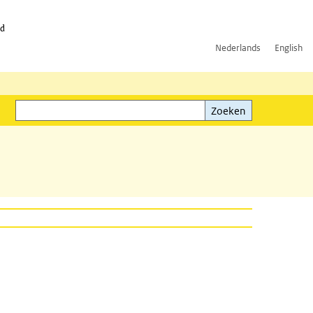
id
Nederlands
English
Zoeken
ink)
Zoeken