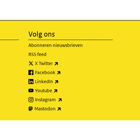
Volg ons
Abonneren nieuwsbrieven
RSS feed
(externe link)
X Twitter
(externe link)
Facebook
(externe link)
LinkedIn
(externe link)
Youtube
(externe link)
Instagram
(externe link)
Mastodon