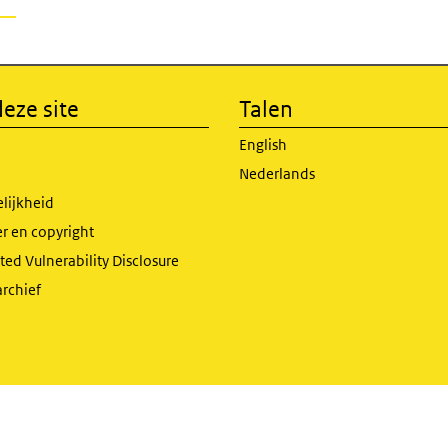
eze site
Talen
English
Nederlands
lijkheid
r en copyright
ed Vulnerability Disclosure
archief