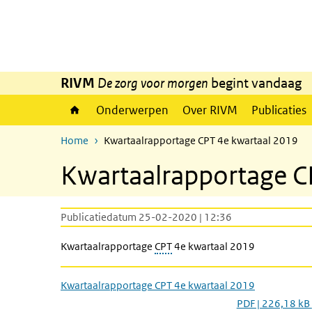
Overslaan en naar de inhoud gaan
Direct naar de hoofdnavigatie
RIVM
De zorg voor morgen
begint vandaag
Onderwerpen
Over RIVM
Publicaties
Home
Kwartaalrapportage CPT 4e kwartaal 2019
Kwartaalrapportage C
Publicatiedatum 25-02-2020 | 12:36
Kwartaalrapportage
CPT
4e kwartaal 2019
Kwartaalrapportage CPT 4e kwartaal 2019
PDF | 226,18 kB