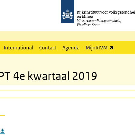
Rijksinstituut voor Volksgezondhe
en Milieu
Ministerie van Volksgezondheid,
Welzijn en Sport
(externe l
International
Contact
Agenda
MijnRIVM
PT 4e kwartaal 2019