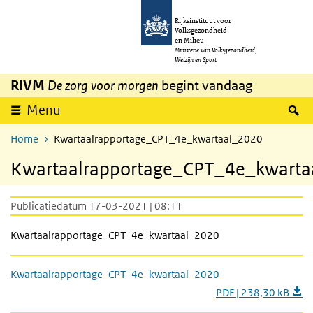
Overslaan en naar de inhoud gaan
Direct naar de hoofdnavigatie
Rijksinstituut voor
Volksgezondheid
en Milieu
Ministerie van Volksgezondheid,
Welzijn en Sport
RIVM
De zorg voor morgen
begint vandaag
Z
Menu
Home
Kwartaalrapportage_CPT_4e_kwartaal_2020
Kwartaalrapportage_CPT_4e_kwarta
Publicatiedatum 17-03-2021 | 08:11
Kwartaalrapportage_CPT_4e_kwartaal_2020
Kwartaalrapportage_CPT_4e_kwartaal_2020
PDF | 238,30 kB