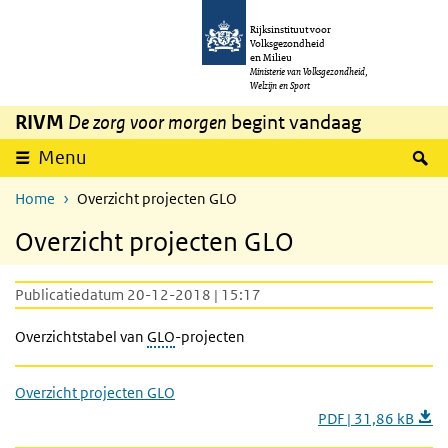
Overslaan en naar de inhoud gaan
Direct naar de hoofdnavigatie
Rijksinstituut voor
Volksgezondheid
en Milieu
Ministerie van Volksgezondheid,
Welzijn en Sport
RIVM
De zorg voor morgen
begint vandaag
Z
Menu
Home
Overzicht projecten GLO
Overzicht projecten GLO
Publicatiedatum 20-12-2018 | 15:17
Overzichtstabel van
GLO
-projecten
Overzicht projecten GLO
PDF | 31,86 kB