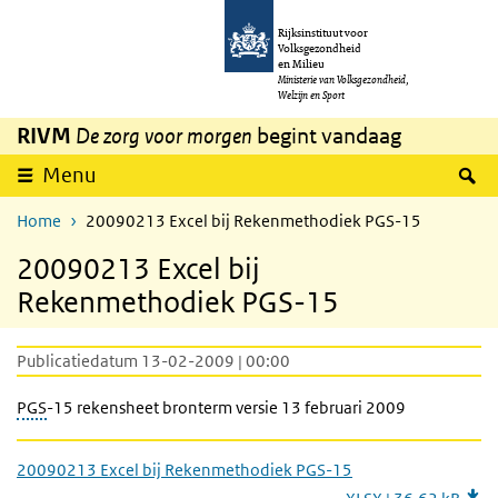
Overslaan en naar de inhoud gaan
Direct naar de hoofdnavigatie
Rijksinstituut voor
Volksgezondheid
en Milieu
Ministerie van Volksgezondheid,
Welzijn en Sport
RIVM
De zorg voor morgen
begint vandaag
Z
Menu
Home
20090213 Excel bij Rekenmethodiek PGS-15
20090213 Excel bij
Rekenmethodiek PGS-15
Publicatiedatum 13-02-2009 | 00:00
PGS
-15 rekensheet bronterm versie 13 februari 2009
20090213 Excel bij Rekenmethodiek PGS-15