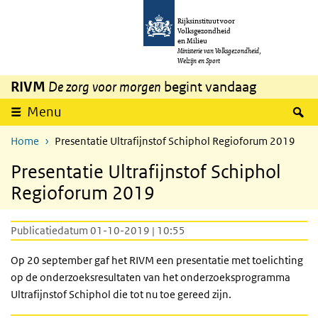
Overslaan en naar de inhoud gaan
Direct naar de hoofdnavigatie
Rijksinstituut voor
Volksgezondheid
en Milieu
Ministerie van Volksgezondheid,
Welzijn en Sport
RIVM
De zorg voor morgen
begint vandaag
Z
Menu
Home
Presentatie Ultrafijnstof Schiphol Regioforum 2019
Presentatie Ultrafijnstof Schiphol
Regioforum 2019
Publicatiedatum 01-10-2019 | 10:55
Op 20 september gaf het RIVM een presentatie met toelichting
op de onderzoeksresultaten van het onderzoeksprogramma
Ultrafijnstof Schiphol die tot nu toe gereed zijn.