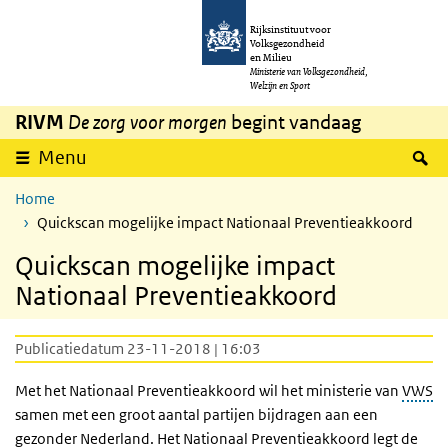
Overslaan en naar de inhoud gaan
Direct naar de hoofdnavigatie
Rijksinstituut voor
Volksgezondheid
en Milieu
Ministerie van Volksgezondheid,
Welzijn en Sport
RIVM
De zorg voor morgen
begint vandaag
Z
Menu
Home
Quickscan mogelijke impact Nationaal Preventieakkoord
Quickscan mogelijke impact
Nationaal Preventieakkoord
Publicatiedatum 23-11-2018 | 16:03
Met het Nationaal Preventieakkoord wil het ministerie van
VWS
samen met een groot aantal partijen bijdragen aan een
gezonder Nederland. Het Nationaal Preventieakkoord legt de