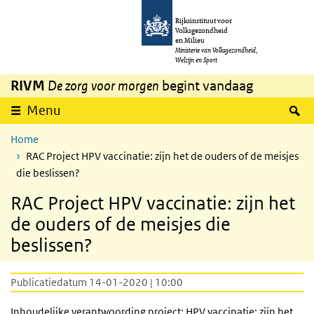
Overslaan en naar de inhoud gaan
Direct naar de hoofdnavigatie
Rijksinstituut voor
Volksgezondheid
en Milieu
Ministerie van Volksgezondheid,
Welzijn en Sport
RIVM
De zorg voor morgen
begint vandaag
Z
Menu
Home
RAC Project HPV vaccinatie: zijn het de ouders of de meisjes
die beslissen?
RAC Project HPV vaccinatie: zijn het
de ouders of de meisjes die
beslissen?
Publicatiedatum 14-01-2020 | 10:00
Inhoudelijke verantwoording project:
HPV
vaccinatie: zijn het