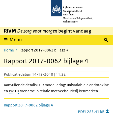
Overslaan en naar de inhoud gaan
Direct naar de hoofdnavigatie
Rijksinstituut voor
Volksgezondheid
en Milieu
Ministerie van Volksgezondheid,
Welzijn en Sport
RIVM
De zorg voor morgen
begint vandaag
Z
Menu
Home
Rapport 2017-0062 bijlage 4
Rapport 2017-0062 bijlage 4
Publicatiedatum 14-12-2018 | 11:22
Aanvullende details LUR modellering: univariablele endotoxine
en
PM10
toename in relatie met veehouderij kenmerken
Rapport 2017-0062 bijlage 4
PDF | 285,41 kB