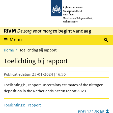
Overslaan en naar de inhoud gaan
Direct naar de hoofdnavigatie
Rijksinstituut voor
Volksgezondheid
en Milieu
Ministerie van Volksgezondheid,
Welzijn en Sport
RIVM
De zorg voor morgen
begint vandaag
Z
Menu
Home
Toelichting bij rapport
Toelichting bij rapport
Publicatiedatum 23-01-2024 | 16:50
Toelichting bij rapport Uncertainty estimates of the nitrogen
deposition in the Netherlands. Status report 2023
Toelichting bij rapport
PDF | 122,59 kB