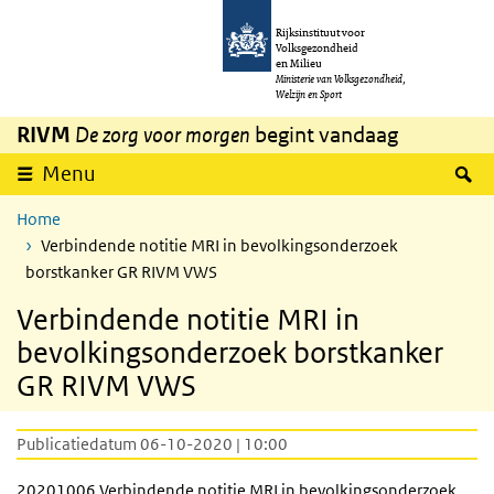
Overslaan en naar de inhoud gaan
Direct naar de hoofdnavigatie
Rijksinstituut voor
Volksgezondheid
en Milieu
Ministerie van Volksgezondheid,
Welzijn en Sport
RIVM
De zorg voor morgen
begint vandaag
Z
Menu
Home
Verbindende notitie MRI in bevolkingsonderzoek
borstkanker GR RIVM VWS
Verbindende notitie MRI in
bevolkingsonderzoek borstkanker
GR RIVM VWS
Publicatiedatum 06-10-2020 | 10:00
20201006 Verbindende notitie
MRI
in bevolkingsonderzoek