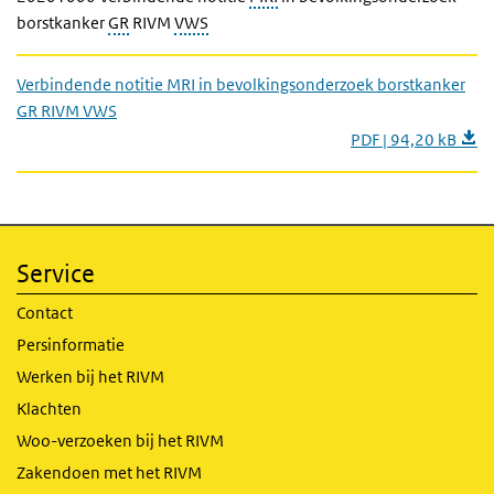
borstkanker
GR
RIVM
VWS
Verbindende notitie MRI in bevolkingsonderzoek borstkanker
GR RIVM VWS
PDF | 94,20 kB
Service
Contact
Persinformatie
Werken bij het RIVM
Klachten
Woo-verzoeken bij het RIVM
Zakendoen met het RIVM