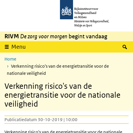
Overslaan en naar de inhoud gaan
Direct naar de hoofdnavigatie
Rijksinstituut voor
Volksgezondheid
en Milieu
Ministerie van Volksgezondheid,
Welzijn en Sport
RIVM
De zorg voor morgen
begint vandaag
Z
Menu
Home
Verkenning risico's van de energietransitie voor de
nationale veiligheid
Verkenning risico's van de
energietransitie voor de nationale
veiligheid
Publicatiedatum 30-10-2019 | 10:00
Verkenning risico's van de energietransitie voor de nationale