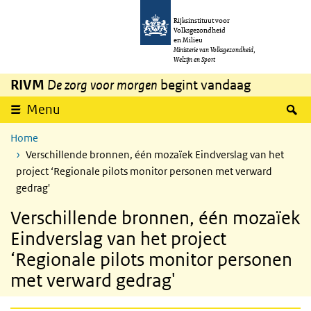
Overslaan en naar de inhoud gaan
Direct naar de hoofdnavigatie
Rijksinstituut voor
Volksgezondheid
en Milieu
Ministerie van Volksgezondheid,
Welzijn en Sport
RIVM
De zorg voor morgen
begint vandaag
Z
Menu
Home
Verschillende bronnen, één mozaïek Eindverslag van het
project ‘Regionale pilots monitor personen met verward
gedrag'
Verschillende bronnen, één mozaïek
Eindverslag van het project
‘Regionale pilots monitor personen
met verward gedrag'