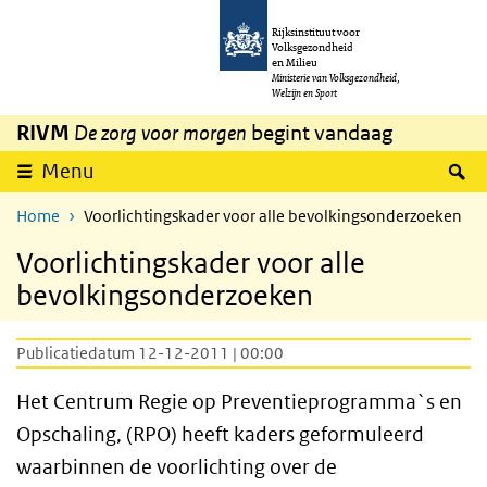
Overslaan en naar de inhoud gaan
Direct naar de hoofdnavigatie
Rijksinstituut voor
Volksgezondheid
en Milieu
Ministerie van Volksgezondheid,
Welzijn en Sport
RIVM
De zorg voor morgen
begint vandaag
Z
Menu
Home
Voorlichtingskader voor alle bevolkingsonderzoeken
Voorlichtingskader voor alle
bevolkingsonderzoeken
Publicatiedatum 12-12-2011 | 00:00
Het Centrum Regie op Preventieprogramma`s en
Opschaling, (RPO) heeft kaders geformuleerd
waarbinnen de voorlichting over de