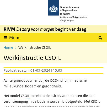
Overslaan en naar de inhoud gaan
Direct naar de hoofdnavigatie
Rijksinstituut voor
Volksgezondheid
en Milieu
Ministerie van Volksgezondheid,
Welzijn en Sport
RIVM
De zorg voor morgen
begint vandaag
Z
Menu
Home
Werkinstructie CSOIL
Werkinstructie CSOIL
Publicatiedatum 01-05-2024 | 15:05
Achtergronddocument bij de
GGD
-richtlijn medische
milieukunde: bodem en gezondheid.
Het model
CSOIL
berekent de risico's voor mensen die aan
verontreiniging in de bodem worden blootgesteld. Met CSOIL