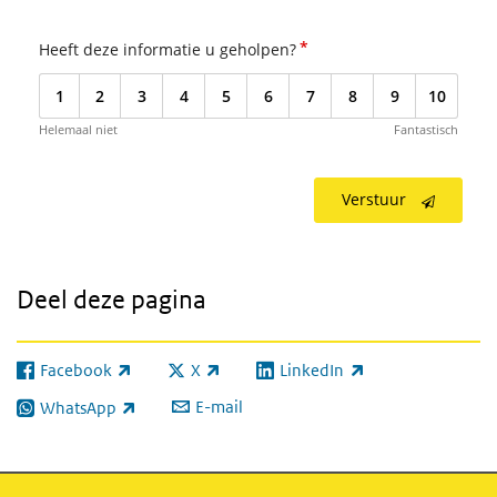
*
Heeft deze informatie u geholpen?
1
2
3
4
5
6
7
8
9
10
Helemaal niet
Fantastisch
Verstuur
Deel deze pagina
Facebook
X
LinkedIn
(externe link)
(externe link)
(externe link)
E-mail
WhatsApp
(externe link)