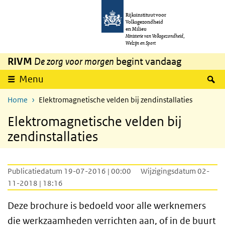
Overslaan en naar de inhoud gaan
Direct naar de hoofdnavigatie
Rijksinstituut voor
Volksgezondheid
en Milieu
Ministerie van Volksgezondheid,
Welzijn en Sport
RIVM
De zorg voor morgen
begint vandaag
Z
Menu
Home
Elektromagnetische velden bij zendinstallaties
Elektromagnetische velden bij
zendinstallaties
Publicatiedatum 19-07-2016 | 00:00
Wijzigingsdatum 02-
11-2018 | 18:16
Deze brochure is bedoeld voor alle werknemers
die werkzaamheden verrichten aan, of in de buurt