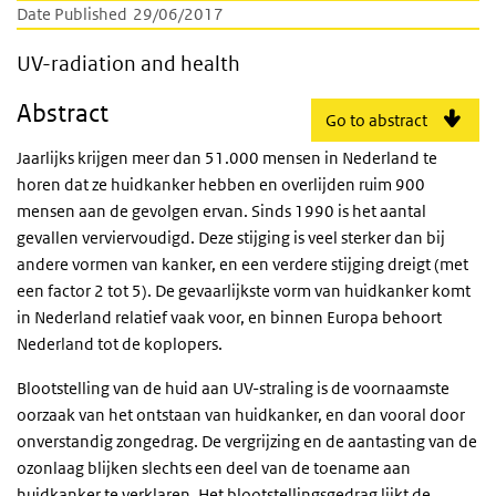
Date Published
29/06/2017
UV-radiation and health
UV-radiation and health
Abstract
Go to abstract
Jaarlijks krijgen meer dan 51.000 mensen in Nederland te
horen dat ze huidkanker hebben en overlijden ruim 900
mensen aan de gevolgen ervan. Sinds 1990 is het aantal
gevallen verviervoudigd. Deze stijging is veel sterker dan bij
andere vormen van kanker, en een verdere stijging dreigt (met
een factor 2 tot 5). De gevaarlijkste vorm van huidkanker komt
in Nederland relatief vaak voor, en binnen Europa behoort
Nederland tot de koplopers.
Blootstelling van de huid aan UV-straling is de voornaamste
oorzaak van het ontstaan van huidkanker, en dan vooral door
onverstandig zongedrag. De vergrijzing en de aantasting van de
ozonlaag blijken slechts een deel van de toename aan
huidkanker te verklaren. Het blootstellingsgedrag lijkt de