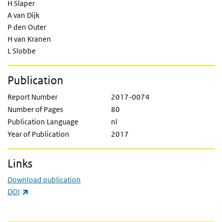
H Slaper
A van Dijk
P den Outer
H van Kranen
L Slobbe
Publication
Report Number
2017-0074
Number of Pages
80
Publication Language
nl
Year of Publication
2017
Links
Download publication
(link is external)
DOI