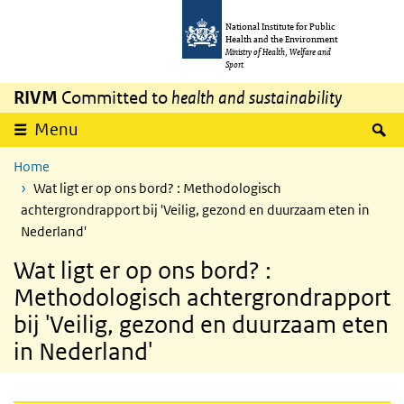
Skip to main content
Skip to main navigation
National Institute for Public
Health and the Environment
Ministry of Health, Welfare and
Sport
RIVM
Committed to
health and sustainability
S
Menu
Home
Wat ligt er op ons bord? : Methodologisch
achtergrondrapport bij 'Veilig, gezond en duurzaam eten in
Nederland'
Wat ligt er op ons bord? :
Methodologisch achtergrondrapport
bij 'Veilig, gezond en duurzaam eten
in Nederland'