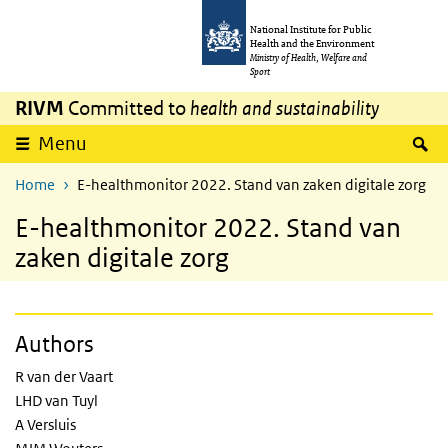
Skip to main content
Skip to main navigation
National Institute for Public
Health and the Environment
Ministry of Health, Welfare and
Sport
RIVM
Committed to
health and sustainability
S
Menu
Home
E-healthmonitor 2022. Stand van zaken digitale zorg
E-healthmonitor 2022. Stand van
zaken digitale zorg
Authors
R van der Vaart
LHD van Tuyl
A Versluis