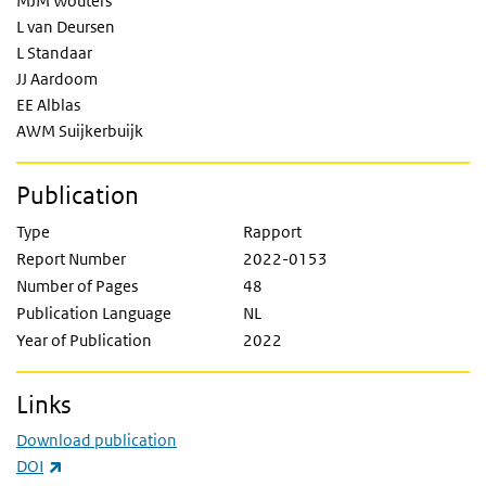
MJM Wouters
L van Deursen
L Standaar
JJ Aardoom
EE Alblas
AWM Suijkerbuijk
Publication
Type
Rapport
Report Number
2022-0153
Number of Pages
48
Publication Language
NL
Year of Publication
2022
Links
Download publication
(link is external)
DOI