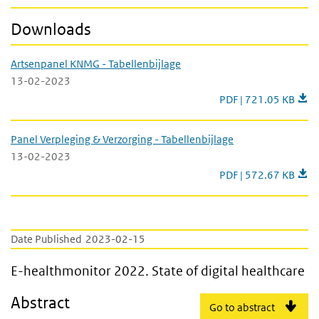
Downloads
Artsenpanel KNMG - Tabellenbijlage
13-02-2023
Artsenpanel KNMG - T
PDF | 721.05 KB
Panel Verpleging & Verzorging - Tabellenbijlage
13-02-2023
Panel Verpleging & Ve
PDF | 572.67 KB
Date Published
2023-02-15
E-healthmonitor 2022. State of digital heal
E-healthmonitor 2022. State of digital healthcare
Abstract
Go to abstract